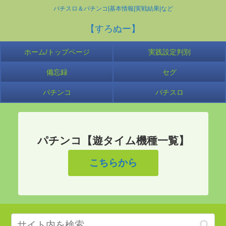
パチスロ＆パチンコ|基本情報|実戦結果|など
【すろぬー】
ホーム/トップページ
実践設定判別
備忘録
セグ
パチンコ
パチスロ
パチンコ【遊タイム機種一覧】
こちらから