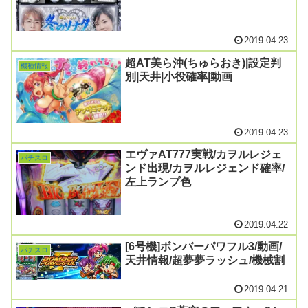
2019.04.23
超AT美ら沖(ちゅらおき)|設定判
機種情報
別|天井|小役確率|動画
2019.04.23
エヴァAT777実戦/カヲルレジェ
パチスロ
ンド出現/カヲルレジェンド確率/
左上ランプ色
2019.04.22
[6号機]ボンバーパワフル3/動画/
パチスロ
天井情報/超夢夢ラッシュ/機械割
2019.04.21