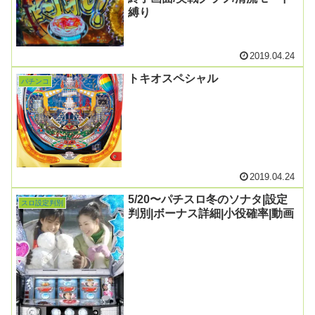
縛り
2019.04.24
トキオスペシャル
パチンコ
2019.04.24
5/20〜パチスロ冬のソナタ|設定
スロ設定判別
判別|ボーナス詳細|小役確率|動画