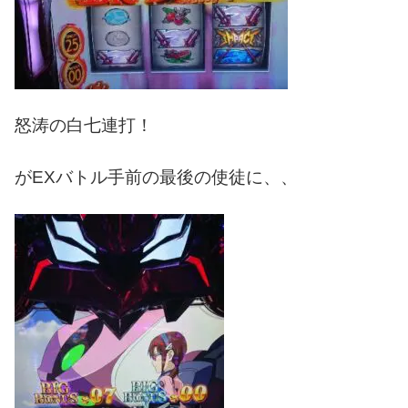
怒涛の白七連打！
がEXバトル手前の最後の使徒に、、