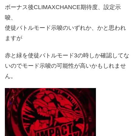
ボーナス後CLIMAXCHANCE期待度、設定示
唆、
使徒バトルモード示唆のいずれか、かと思われ
ますが
赤と緑を使徒バトルモード3の時しか確認してな
いのでモード示唆の可能性が高いかもしれませ
ん。