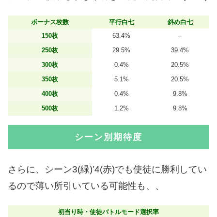
ボーナス枚数
平行白七
斜め白七
150枚
63.4%
–
250枚
29.5%
39.4%
300枚
0.4%
20.5%
350枚
5.1%
20.5%
400枚
0.4%
9.8%
500枚
1.2%
9.8%
シーン別期待度
さらに、シーン3(緑)’4(赤)でも使徒に勝利してい
るので薄い所引いている可能性も、、
初当り時・使徒バトルモード選択率