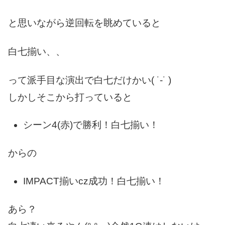
と思いながら逆回転を眺めていると
白七揃い、、
って派手目な演出で白七だけかい( ˙-˙ )
しかしそこから打っていると
シーン4(赤)で勝利！白七揃い！
からの
IMPACT揃いcz成功！白七揃い！
あら？