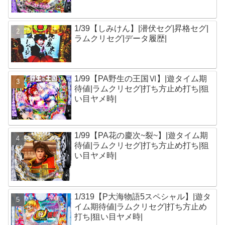
1/39【しみけん】|潜伏セグ|昇格セグ|
ラムクリセグ|データ履歴|
1/99【PA野生の王国Ⅵ】|遊タイム期
待値|ラムクリセグ|打ち方止め打ち|狙
い目ヤメ時|
1/99【PA花の慶次~裂~】|遊タイム期
待値|ラムクリセグ|打ち方止め打ち|狙
い目ヤメ時|
1/319【P大海物語5スペシャル】|遊タ
イム期待値|ラムクリセグ|打ち方止め
打ち|狙い目ヤメ時|