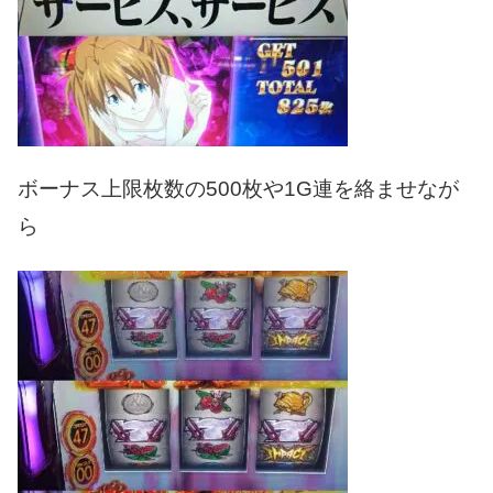
ボーナス上限枚数の500枚や1G連を絡ませなが
ら