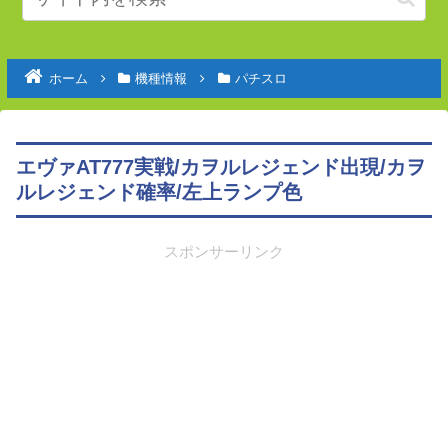
ホーム
機種情報
パチスロ
エヴァAT777実戦/カヲルレジェンド出現/カヲ
ルレジェンド確率/左上ランプ色
スポンサーリンク