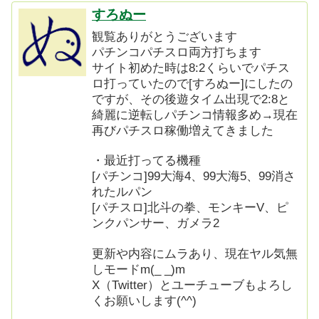
すろぬー
観覧ありがとうございます
パチンコパチスロ両方打ちます
サイト初めた時は8:2くらいでパチス
ロ打っていたので[すろぬー]にしたの
ですが、その後遊タイム出現で2:8と
綺麗に逆転しパチンコ情報多め→現在
再びパチスロ稼働増えてきました
・最近打ってる機種
[パチンコ]99大海4、99大海5、99消さ
れたルパン
[パチスロ]北斗の拳、モンキーV、ピ
ンクパンサー、ガメラ2
更新や内容にムラあり、現在ヤル気無
しモードm(_ _)m
X（Twitter）とユーチューブもよろし
くお願いします(^^)