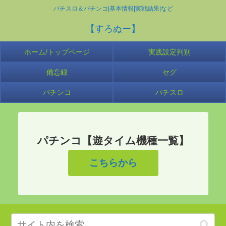
パチスロ＆パチンコ|基本情報|実戦結果|など
【すろぬー】
ホーム/トップページ
実践設定判別
備忘録
セグ
パチンコ
パチスロ
パチンコ【遊タイム機種一覧】
こちらから