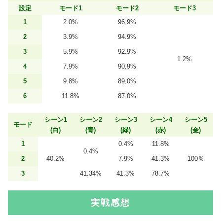
設定
モード1
モード2
モード3
1
2.0%
96.9%
2
3.9%
94.9%
3
5.9%
92.9%
1.2%
4
7.9%
90.9%
5
9.8%
89.0%
6
11.8%
87.0%
シーン1
シーン2
シーン3
シーン4
シーン5
モード
(白)
(青)
(緑)
(赤)
(金)
1
0.4%
11.8%
0.4%
2
40.2%
7.9%
41.3%
100％
3
41.34%
41.3%
78.7%
実戦感想