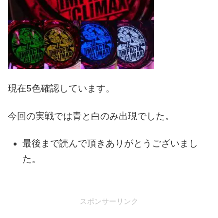
現在5色確認しています。
今回の実戦では青と白のみ出現でした。
最後まで読んで頂きありがとうございまし
た。
スポンサーリンク