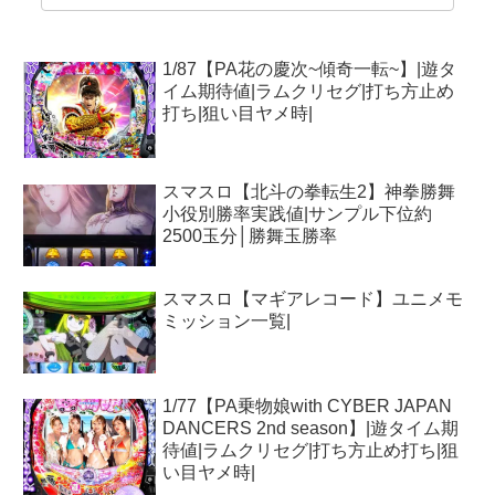
1/87【PA花の慶次~傾奇一転~】|遊タ
イム期待値|ラムクリセグ|打ち方止め
打ち|狙い目ヤメ時|
スマスロ【北斗の拳転生2】神拳勝舞
小役別勝率実践値|サンプル下位約
2500玉分│勝舞玉勝率
スマスロ【マギアレコード】ユニメモ
ミッション一覧|
1/77【PA乗物娘with CYBER JAPAN
DANCERS 2nd season】|遊タイム期
待値|ラムクリセグ|打ち方止め打ち|狙
い目ヤメ時|