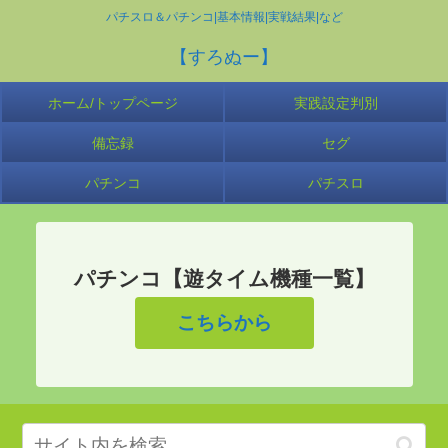
パチスロ＆パチンコ|基本情報|実戦結果|など
【すろぬー】
ホーム/トップページ
実践設定判別
備忘録
セグ
パチンコ
パチスロ
パチンコ【遊タイム機種一覧】
こちらから