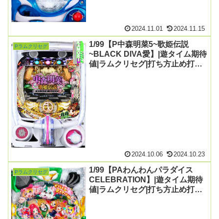
2024.11.01
2024.11.15
1/99【P中森明菜5~歌姫伝説
Pラムクリセグ
~BLACK DIVA愛】|遊タイム期待
値|ラムクリセグ|打ち方止め打ち|
狙い目ヤメ時|
2024.10.06
2024.10.23
1/99【PAわんわんパラダイス
Pラムクリセグ
CELEBRATION】|遊タイム期待
値|ラムクリセグ|打ち方止め打ち|
狙い目ヤメ時|