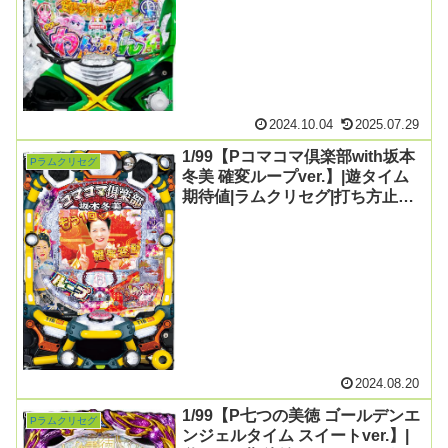
2024.10.04
2025.07.29
1/99【Pコマコマ倶楽部with坂本
Pラムクリセグ
冬美 確変ループver.】|遊タイム
期待値|ラムクリセグ|打ち方止め
打ち|狙い目ヤメ時|
2024.08.20
1/99【P七つの美徳 ゴールデンエ
Pラムクリセグ
ンジェルタイム スイートver.】|