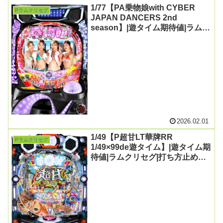
1/77【PA乗物娘with CYBER
Pラムクリセグ
JAPAN DANCERS 2nd
season】|遊タイム期待値|ラムク
リセグ|打ち方止め打ち|狙い目ヤ
メ時|
2026.02.01
1/49【P超甘LT華牌RR
Pラムクリセグ
1/49×99de遊タイム】|遊タイム期
待値|ラムクリセグ|打ち方止め打
ち|狙い目ヤメ時|