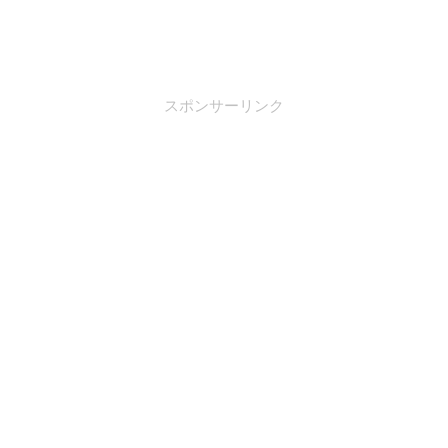
スポンサーリンク