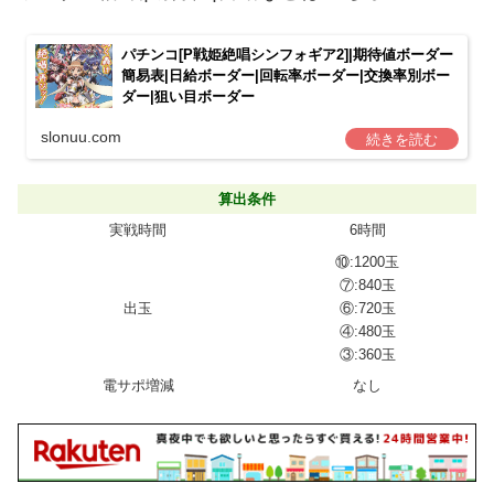
パチンコ[P戦姫絶唱シンフォギア2]|期待値ボーダー
簡易表|日給ボーダー|回転率ボーダー|交換率別ボー
ダー|狙い目ボーダー
slonuu.com
算出条件
実戦時間
6時間
⑩:1200玉
⑦:840玉
出玉
⑥:720玉
④:480玉
③:360玉
電サポ増減
なし