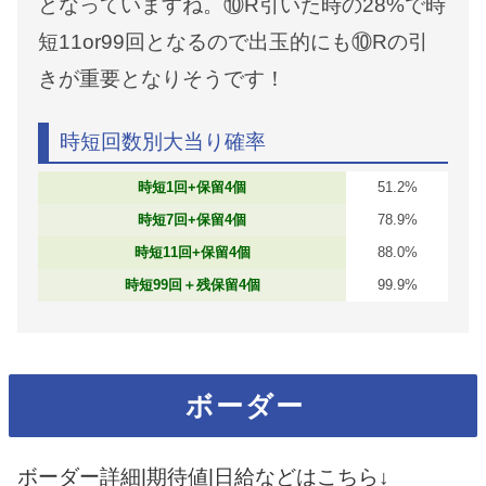
となっていますね。⑩R引いた時の28%で時
短11or99回となるので出玉的にも⑩Rの引
きが重要となりそうです！
時短回数別大当り確率
時短1回+保留4個
51.2%
時短7回+保留4個
78.9%
時短11回+保留4個
88.0%
時短99回＋残保留4個
99.9%
ボーダー
ボーダー詳細|期待値|日給などはこちら↓