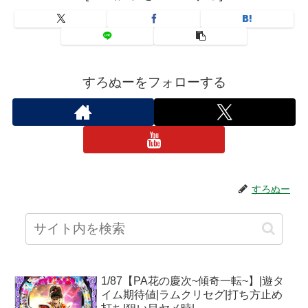
すろぬーをフォローする
すろぬー
1/87【PA花の慶次~傾奇一転~】|遊タ
イム期待値|ラムクリセグ|打ち方止め