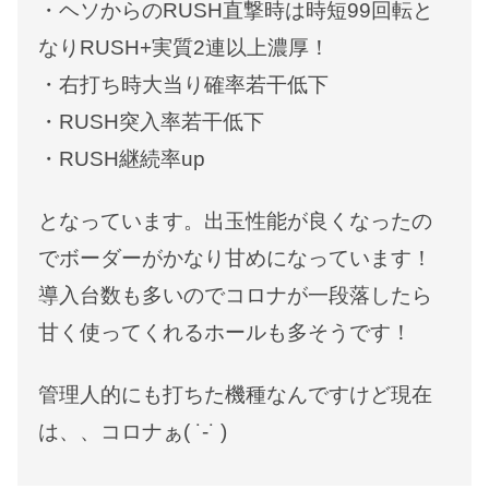
・ヘソからのRUSH直撃時は時短99回転と
なりRUSH+実質2連以上濃厚！
・右打ち時大当り確率若干低下
・RUSH突入率若干低下
・RUSH継続率up
となっています。出玉性能が良くなったの
でボーダーがかなり甘めになっています！
導入台数も多いのでコロナが一段落したら
甘く使ってくれるホールも多そうです！
管理人的にも打ちた機種なんですけど現在
は、、コロナぁ( ˙-˙ )