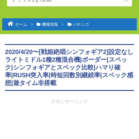
ホーム
機種情報
パチンコ
2020/4/20〜[戦姫絶唱シンフォギア2]設定なし
ライトミドル1種2種混合機|ボーダー|スペッ
ク|シンフォギアとスペック比較|ハマり確
率|RUSH突入率|時短回数別継続率|スペック感
想|遊タイム非搭載
スポンサーリンク