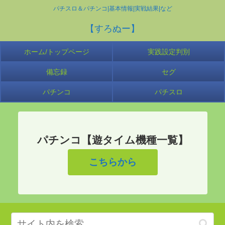
パチスロ＆パチンコ|基本情報|実戦結果|など
【すろぬー】
ホーム/トップページ
実践設定判別
備忘録
セグ
パチンコ
パチスロ
パチンコ【遊タイム機種一覧】
こちらから