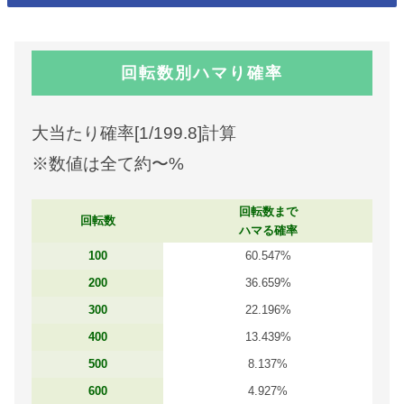
回転数別ハマり確率
大当たり確率[1/199.8]計算
※数値は全て約〜%
回転数まで
回転数
ハマる確率
100
60.547%
200
36.659%
300
22.196%
400
13.439%
500
8.137%
600
4.927%