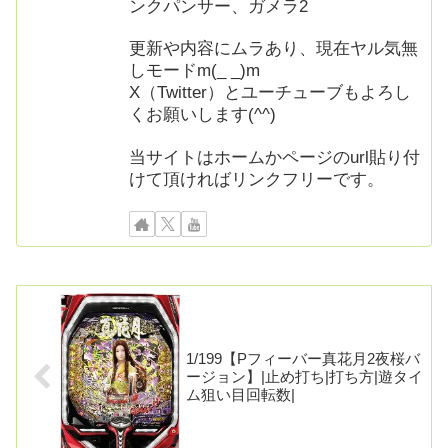
ンクパンサー、ガメラ2
更新や内容にムラあり、現在ヤル気無
しモードm(_ _)m
X（Twitter）とユーチューブもよろし
くお願いします(^^)
当サイトはホームかページのurl貼り付
けて頂ければリンクフリーです。
1/199【Pフィーバー真花月2夜桜バ
ージョン】|止め打ち|打ち方|遊タイ
ム狙い目回転数|