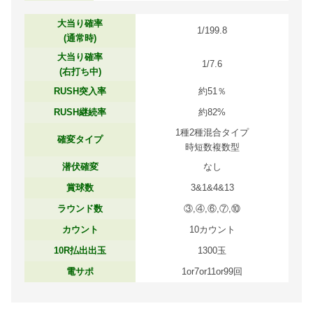
大当り確率
1/199.8
(通常時)
大当り確率
1/7.6
(右打ち中)
RUSH突入率
約51％
RUSH継続率
約82%
1種2種混合タイプ
確変タイプ
時短数複数型
潜伏確変
なし
賞球数
3&1&4&13
ラウンド数
③,④,⑥,⑦,⑩
カウント
10カウント
10R払出出玉
1300玉
電サポ
1or7or11or99回