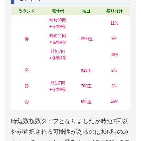
ラウンド
電サポ
払出
振り分け
時短99回
11%
+保留4個
時短11回
⑩
1300玉
3%
+保留4個
時短7回
36%
+保留4個
⑦
910玉
2%
時短7回
⑥
780玉
3%
+保留4個
④
520玉
45%
時短数複数タイプとなりましたが時短7回以
外が選択される可能性があるのは⑩R時のみ