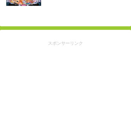
スポンサーリンク