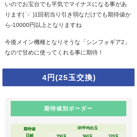
いのでお宝台でも平気でマイナスになる事があ
ります( ˙-˙ )1回初当り引き弱なだけでも期待値か
ら-10000円以上となりますね
今後メイン機種となりそうな「シンフォギア2」
なので甘めに使ってくれる事に期待！
4円(25玉交換)
期待値別ボーダー
3R平均出玉
期待値
日給
350玉
360玉
370玉