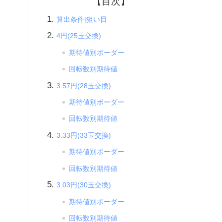
【目次】
算出条件|狙い目
4円(25玉交換)
期待値別ボーダー
回転数別期待値
3.57円(28玉交換)
期待値別ボーダー
回転数別期待値
3.33円(33玉交換)
期待値別ボーダー
回転数別期待値
3.03円(30玉交換)
期待値別ボーダー
回転数別期待値