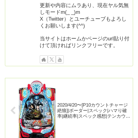
更新や内容にムラあり、現在ヤル気無
しモードm(_ _)m
X（Twitter）とユーチューブもよろし
くお願いします(^^)
当サイトはホームかページのurl貼り付
けて頂ければリンクフリーです。
2020/4/20〜[P10カウントチャージ
絶狼]|ボーダー|スペック|ハマり確
率|継続率|スペック感想|テンカウン
トチャージゼロ