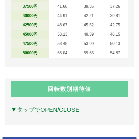
37500円
41.68
39.35
37.26
40000円
44.91
42.21
39.81
42500円
48.67
45.52
42.75
45000円
53.13
49.39
46.15
47500円
58.48
53.99
50.13
50000円
65.04
59.53
54.87
回転数別期待値
▼タップでOPEN/CLOSE