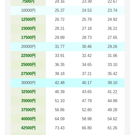
7500円
24.16
23.39
22.67
10000円
25.37
24.53
23.74
12500円
26.72
25.79
24.92
15000円
28.21
27.18
26.21
17500円
29.89
28.73
27.65
20000円
31.77
30.46
29.26
22500円
33.91
32.42
31.06
25000円
36.35
34.65
33.10
27500円
39.18
37.21
35.42
30000円
42.48
40.17
38.10
32500円
46.39
43.65
41.22
35000円
51.10
47.79
44.89
37500円
56.86
52.80
49.28
40000円
64.09
58.98
54.62
42500円
73.43
66.80
61.26