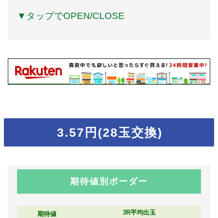
▼タップでOPEN/CLOSE
3.57円(28玉交換)
期待値別ボーダー
3R平均出玉
期待値