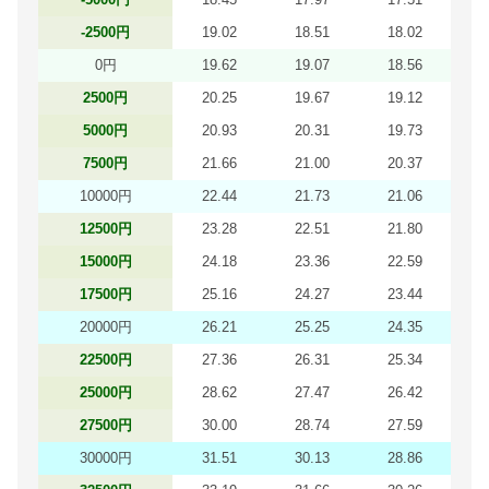
-2500円
19.02
18.51
18.02
0円
19.62
19.07
18.56
2500円
20.25
19.67
19.12
5000円
20.93
20.31
19.73
7500円
21.66
21.00
20.37
10000円
22.44
21.73
21.06
12500円
23.28
22.51
21.80
15000円
24.18
23.36
22.59
17500円
25.16
24.27
23.44
20000円
26.21
25.25
24.35
22500円
27.36
26.31
25.34
25000円
28.62
27.47
26.42
27500円
30.00
28.74
27.59
30000円
31.51
30.13
28.86