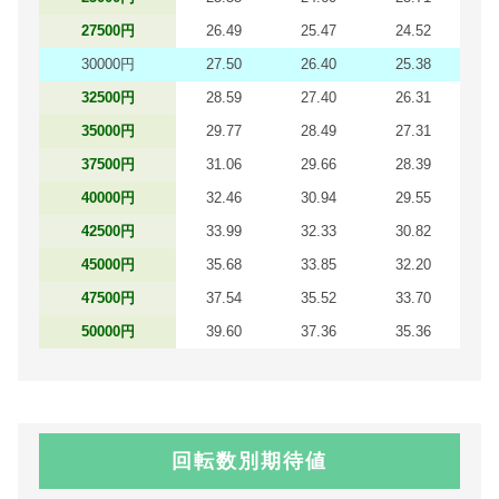
27500円
26.49
25.47
24.52
30000円
27.50
26.40
25.38
32500円
28.59
27.40
26.31
35000円
29.77
28.49
27.31
37500円
31.06
29.66
28.39
40000円
32.46
30.94
29.55
42500円
33.99
32.33
30.82
45000円
35.68
33.85
32.20
47500円
37.54
35.52
33.70
50000円
39.60
37.36
35.36
回転数別期待値