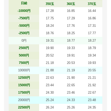
日給
350玉
360玉
370玉
-10000円
17.28
16.85
16.44
-7500円
17.75
17.29
16.86
-5000円
18.24
17.76
17.31
-2500円
18.76
18.25
17.77
0円
19.31
18.77
18.27
2500円
19.90
19.33
18.79
5000円
20.52
19.91
19.34
7500円
21.18
20.53
19.93
10000円
21.88
21.19
20.55
12500円
22.63
21.90
21.21
15000円
23.44
22.65
21.92
17500円
24.30
23.46
22.67
20000円
25.24
24.33
23.48
22500円
26.24
25.26
24.35