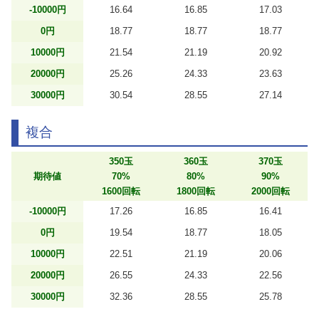
-10000円
16.64
16.85
17.03
0円
18.77
18.77
18.77
10000円
21.54
21.19
20.92
20000円
25.26
24.33
23.63
30000円
30.54
28.55
27.14
複合
350玉
360玉
370玉
期待値
70%
80%
90%
1600回転
1800回転
2000回転
-10000円
17.26
16.85
16.41
0円
19.54
18.77
18.05
10000円
22.51
21.19
20.06
20000円
26.55
24.33
22.56
30000円
32.36
28.55
25.78