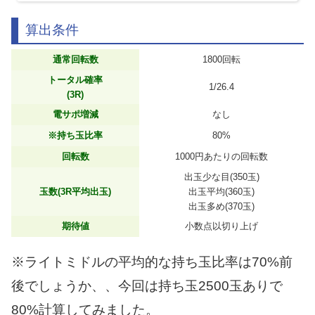
算出条件
通常回転数
1800回転
トータル確率
1/26.4
(3R)
電サポ増減
なし
※持ち玉比率
80%
回転数
1000円あたりの回転数
出玉少な目(350玉)
玉数(3R平均出玉)
出玉平均(360玉)
出玉多め(370玉)
期待値
小数点以切り上げ
※ライトミドルの平均的な持ち玉比率は70%前
後でしょうか、、今回は持ち玉2500玉ありで
80%計算してみました。