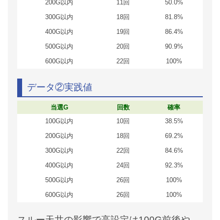
200G以内
11回
50.0%
300G以内
18回
81.8%
400G以内
19回
86.4%
500G以内
20回
90.9%
600G以内
22回
100%
データ②実践値
当選G
回数
確率
100G以内
10回
38.5%
200G以内
18回
69.2%
300G以内
22回
84.6%
400G以内
24回
92.3%
500G以内
26回
100%
600G以内
26回
100%
スルー天井の影響で高設定は100G前後や