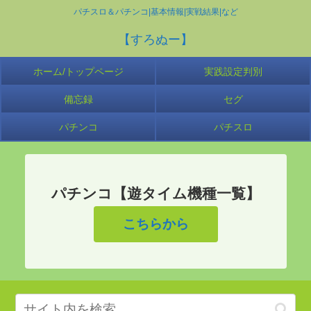
パチスロ＆パチンコ|基本情報|実戦結果|など
【すろぬー】
ホーム/トップページ
実践設定判別
備忘録
セグ
パチンコ
パチスロ
パチンコ【遊タイム機種一覧】
こちらから