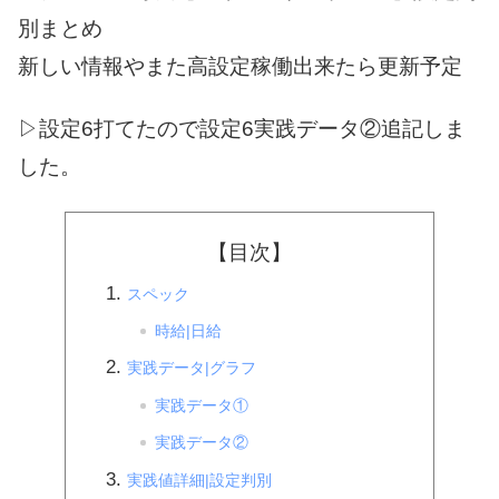
別まとめ
新しい情報やまた高設定稼働出来たら更新予定
▷設定6打てたので設定6実践データ②追記しま
した。
【目次】
スペック
時給|日給
実践データ|グラフ
実践データ①
実践データ②
実践値詳細|設定判別