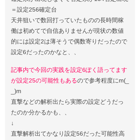
＝設定256確定台
天井狙いで数回打っていたものの長時間稼
働は初めてで自信ありませんが現状の数値
的には設定2は薄そうで偶数寄りだったので
設定6だったのかなと、、
記事内で今回の実践を設定6ぽく語ってます
が設定25の可能性もある
ので参考程度にm(_
_)m
直撃などの解析出たら実際の設定どうだっ
たのか分かるかも、、
↓
直撃解析出てかなり設定56だった可能性高