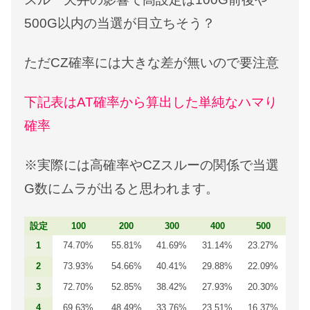
500G以内の当選が目立ちそう？
ただCZ確率には大きな差が無いので要注意
下記表はAT確率から算出した単純なハマり
確率
※実際には高確率やCZスルーの関係で当選
G数にムラが出ると思われます。
設定
100
200
300
400
500
1
74.70%
55.81%
41.69%
31.14%
23.27%
2
73.93%
54.66%
40.41%
29.88%
22.09%
3
72.70%
52.85%
38.42%
27.93%
20.30%
4
69.63%
48.49%
33.76%
23.51%
16.37%