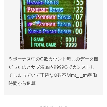
※ボーナス中のG数カウント無しのデータ機
だったのとサブ液晶内9999Gでカンストし
てしまっていて正確なG数不明m(_ _)m稼働
時間から逆算