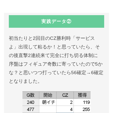
実践データ②
初当たりと2回目のCZ勝利時「サービス
よ」出現して粘るか！と思っていたら、そ
の後直撃2連続来て完全に打ち切る体制に
序盤はフィギュア奇数に寄っていたので5か
な？と思いつつ打っていたら56確定→6確定
となりました。