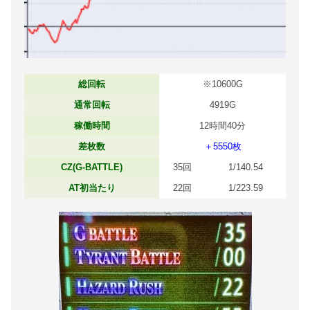
総回転
※10600G
通常回転
4919G
稼働時間
12時間40分
差枚数
＋5550枚
CZ(G-BATTLE)
35回
1/140.54
AT初当たり
22回
1/223.59