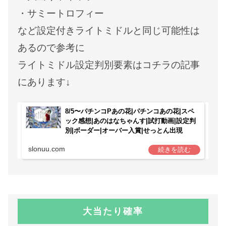
・サミートロフィー
など設定付きライトミドルと同じ可能性は
あるので参考に
ライトミドル設定判別要素はコチラの記事
にあります↓
8/5〜パチンコPあの花|パチンコあの花|スペ
ック感想|あのはなちゃんす|試打動画|設定判
別|ボーダー|オーバー入賞|せっとん出現
slonuu.com
大当たり確率