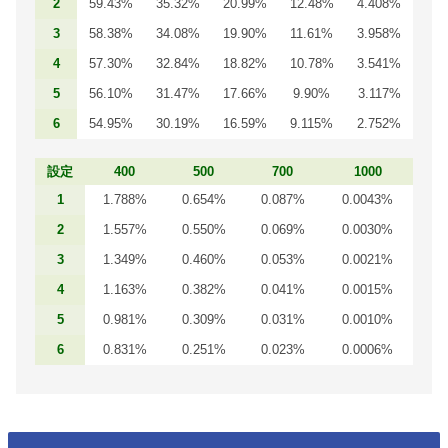
2
59.43%
35.32%
20.99%
12.48%
4.408%
3
58.38%
34.08%
19.90%
11.61%
3.958%
4
57.30%
32.84%
18.82%
10.78%
3.541%
5
56.10%
31.47%
17.66%
9.90%
3.117%
6
54.95%
30.19%
16.59%
9.115%
2.752%
設定
400
500
700
1000
1
1.788%
0.654%
0.087%
0.0043%
2
1.557%
0.550%
0.069%
0.0030%
3
1.349%
0.460%
0.053%
0.0021%
4
1.163%
0.382%
0.041%
0.0015%
5
0.981%
0.309%
0.031%
0.0010%
6
0.831%
0.251%
0.023%
0.0006%