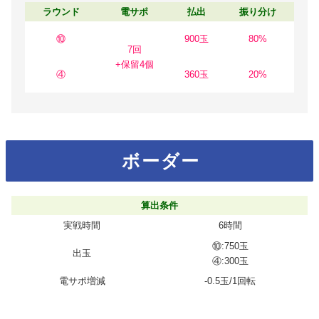
ラウンド
電サポ
払出
振り分け
⑩
900玉
80%
7回
+保留4個
④
360玉
20%
ボーダー
算出条件
実戦時間
6時間
⑩:750玉
出玉
④:300玉
電サポ増減
-0.5玉/1回転