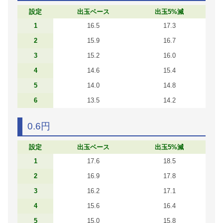
設定
出玉ベース
出玉5%減
1
16.5
17.3
2
15.9
16.7
3
15.2
16.0
4
14.6
15.4
5
14.0
14.8
6
13.5
14.2
0.6円
設定
出玉ベース
出玉5%減
1
17.6
18.5
2
16.9
17.8
3
16.2
17.1
4
15.6
16.4
5
15.0
15.8