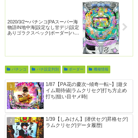
2020/3/2〜パチンコ[PAスーパー海
物語IN地中海]設定なし甘デジ|設定
ありゴラクスペック|ボーダー|ハマ
り確率|スペック|スーパー海物語IN
地中海GO|設定判別|終了画面|白泡
白魚群|歌変化|サンフラッシュ変化
パチンコ
パチ設定判別
ボーダー
機種情報
1/87【PA花の慶次~傾奇一転~】|遊タ
イム期待値|ラムクリセグ|打ち方止め
打ち|狙い目ヤメ時|
1/39【しみけん】|潜伏セグ|昇格セグ|
ラムクリセグ|データ履歴|