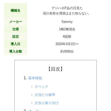
デジハネPあの日見た
機種名
花の名前を僕達はまだ知らない。
メーカー
Sammy
仕様
1種2種混合
設定
6段階
導入日
2020年3月2日〜
導入台数
約3000台
【目次】
基本情報
スペック
大当たり確率
大当り振り分け