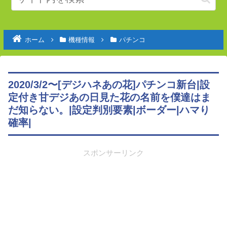
ホーム
機種情報
パチンコ
2020/3/2〜[デジハネあの花]パチンコ新台|設
定付き甘デジあの日見た花の名前を僕達はま
だ知らない。|設定判別要素|ボーダー|ハマり
確率|
スポンサーリンク