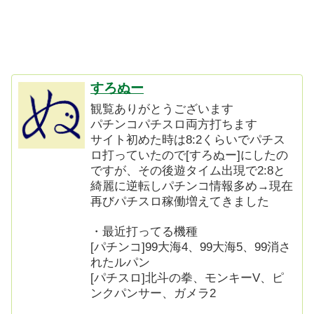
すろぬー
観覧ありがとうございます
パチンコパチスロ両方打ちます
サイト初めた時は8:2くらいでパチス
ロ打っていたので[すろぬー]にしたの
ですが、その後遊タイム出現で2:8と
綺麗に逆転しパチンコ情報多め→現在
再びパチスロ稼働増えてきました
・最近打ってる機種
[パチンコ]99大海4、99大海5、99消さ
れたルパン
[パチスロ]北斗の拳、モンキーV、ピ
ンクパンサー、ガメラ2