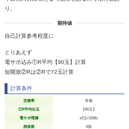
り。
期待値
自己計算参考程度に
とりあえず
電サポ込み①R平均【90玉】計算
短開放②Rは②Rで72玉計算
計算条件
交換率
等価
①R平均出玉
【90玉】
電サポ増減
±0玉/1回転
残保留
4個