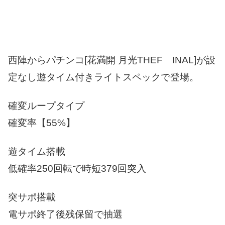
西陣からパチンコ[花満開 月光THEF INAL]が設
定なし遊タイム付きライトスペックで登場。
確変ループタイプ
確変率【55%】
遊タイム搭載
低確率250回転で時短379回突入
突サポ搭載
電サポ終了後残保留で抽選