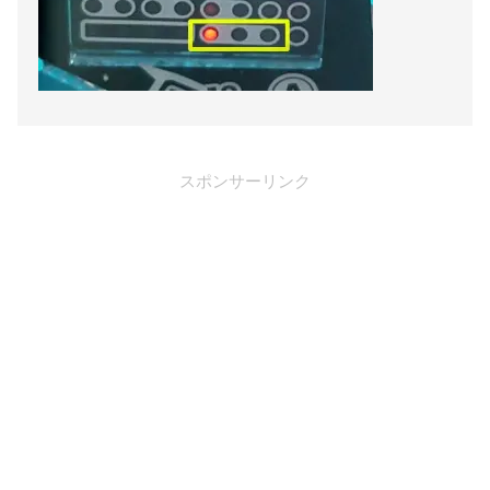
スポンサーリンク