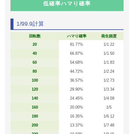
低確率ハマり確率
1/99.9計算
回転数
ハマり確率
発生頻度
20
81.77%
1/1.22
40
66.87%
1/1.50
60
54.68%
1/1.83
80
44.72%
1/2.24
100
36.57%
1/2.73
120
29.90%
1/3.34
140
24.45%
1/4.09
160
20.00%
1/5
180
16.35%
1/6.12
200
13.37%
1/7.48