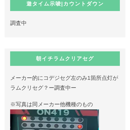
遊タイム示唆|カウントダウン
調査中
朝イチラムクリアセグ
メーカー的にコデジセグ左のみ1箇所点灯が
ラムクリセグ？ー調査中ー
※写真は同メーカー他機種のもの