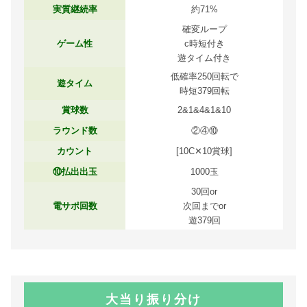
実質継続率
約71%
確変ループ
ゲーム性
c時短付き
遊タイム付き
低確率250回転で
遊タイム
時短379回転
賞球数
2&1&4&1&10
ラウンド数
②④⑩
カウント
[10C✕10賞球]
⑩払出出玉
1000玉
30回or
電サポ回数
次回までor
遊379回
大当り振り分け