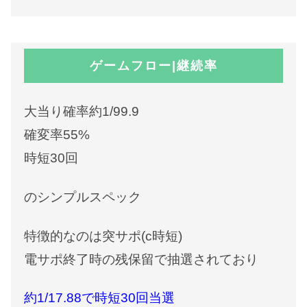
ゲームフロー|継続率
大当り確率約1/99.9
確変率55%
時短30回
のシンプルスペック
特徴的なのは突サポ(c時短)
電サポ終了時の残保留で抽選されており
約1/17.88で時短30回当選