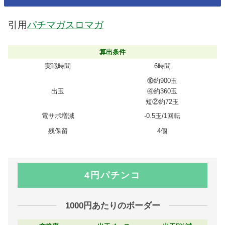
引用
パチマガスロマガ
算出条件
実戦時間
6時間
⑩約900玉
出玉
④約360玉
短②約72玉
電サポ増減
-0.5玉/1回転
残保留
4個
4円パチンコ
1000円あたりのボーダー