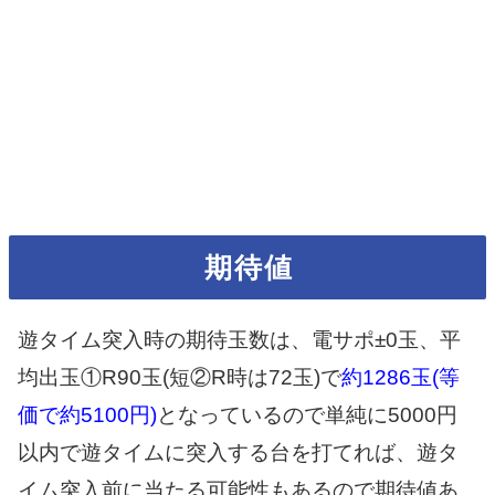
期待値
遊タイム突入時の期待玉数は、電サポ±0玉、平
均出玉①R90玉(短②R時は72玉)で
約1286玉(等
価で約5100円)
となっているので単純に5000円
以内で遊タイムに突入する台を打てれば、遊タ
イム突入前に当たる可能性もあるので期待値あ