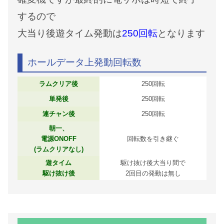
するので
大当り後遊タイム発動は
250回転
となります
ホールデータ上発動回転数
ラムクリア後
250回転
単発後
250回転
連チャン後
250回転
朝一、
電源ONOFF
回転数を引き継ぐ
(ラムクリアなし)
遊タイム
駆け抜け後大当り間で
駆け抜け後
2回目の発動は無し