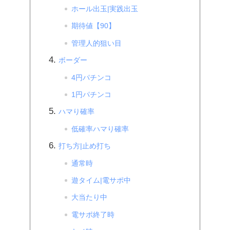
ホール出玉|実践出玉
期待値【90】
管理人的狙い目
ボーダー
4円パチンコ
1円パチンコ
ハマり確率
低確率ハマり確率
打ち方|止め打ち
通常時
遊タイム|電サポ中
大当たり中
電サポ終了時