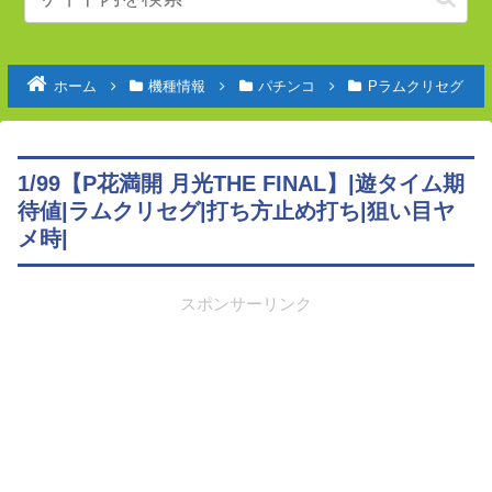
ホーム
機種情報
パチンコ
Pラムクリセグ
1/99【P花満開 月光THE FINAL】|遊タイム期
待値|ラムクリセグ|打ち方止め打ち|狙い目ヤ
メ時|
スポンサーリンク