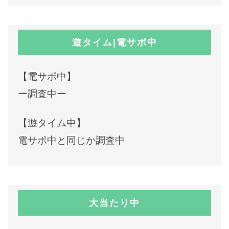
遊タイム|電サポ中
【電サポ中】
ー調査中ー
【遊タイム中】
電サポ中と同じか調査中
大当たり中