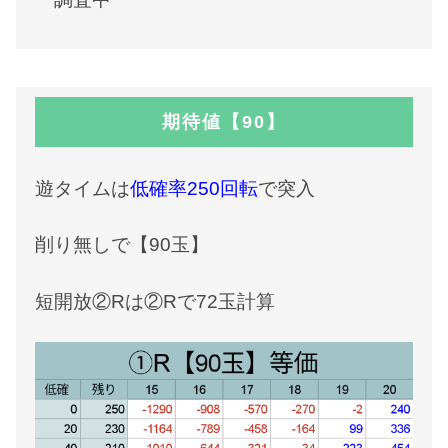
期待値【90】
遊タイムは
低確率250回転
で突入
削り無しで【90玉】
短開放②Rは②Rで72玉計算