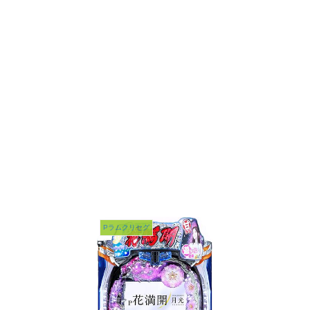
Pラムクリセグ