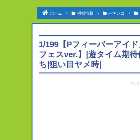
ホーム
機種情報
パチンコ
1/199【Pフィーバーア
フェスver.】|遊タイム期
ち|狙い目ヤメ時|
スポ