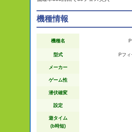
機種情報
機種名
型式
Pフィ
メーカー
ゲーム性
潜伏確変
設定
遊タイム
(b時短)