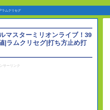
Pラムクリセグ
イドルマスターミリオンライブ！39
待値|ラムクリセグ|打ち方止め打
ンサーリンク