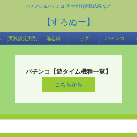
パチスロ＆パチンコ|基本情報|実戦結果|など
【すろぬー】
/トップページ
実践設定判別
備忘録
セグ
パチンコ
パチンコ【遊タイム機種一覧】
こちらから