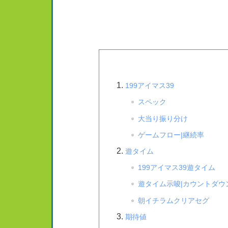
199アイマス39
スペック
大当り振り分け
ゲームフロー|継続率
遊タイム
199アイマス39遊タイム
遊タイム示唆|カウントダウ
朝イチラムクリアセグ
期待値