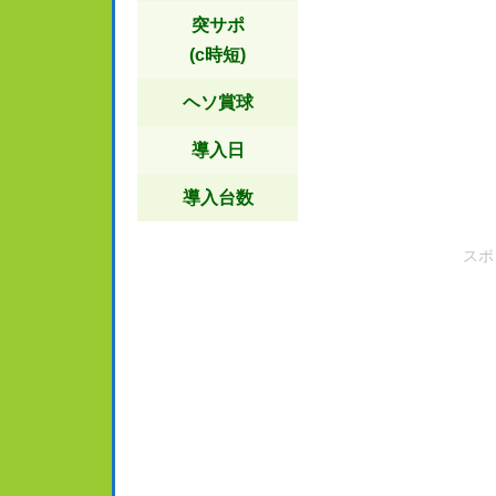
突サポ
(c時短)
ヘソ賞球
導入日
導入台数
スポ