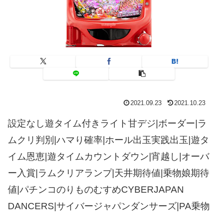
2021.09.23
2021.10.23
設定なし遊タイム付きライト甘デジ|ボーダー|ラ
ムクリ判別|ハマり確率|ホール出玉実践出玉|遊タ
イム恩恵|遊タイムカウントダウン|宵越し|オーバ
ー入賞|ラムクリアランプ|天井期待値|乗物娘期待
値|パチンコのりものむすめCYBERJAPAN
DANCERS|サイバージャパンダンサーズ|PA乗物