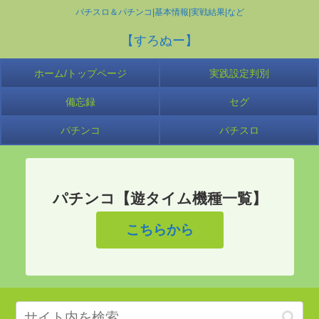
パチスロ＆パチンコ|基本情報|実戦結果|など
【すろぬー】
ホーム/トップページ
実践設定判別
備忘録
セグ
パチンコ
パチスロ
パチンコ【遊タイム機種一覧】
こちらから