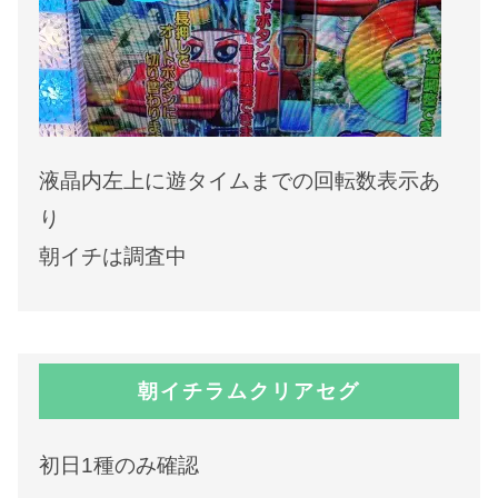
液晶内左上に遊タイムまでの回転数表示あ
り
朝イチは調査中
朝イチラムクリアセグ
初日1種のみ確認