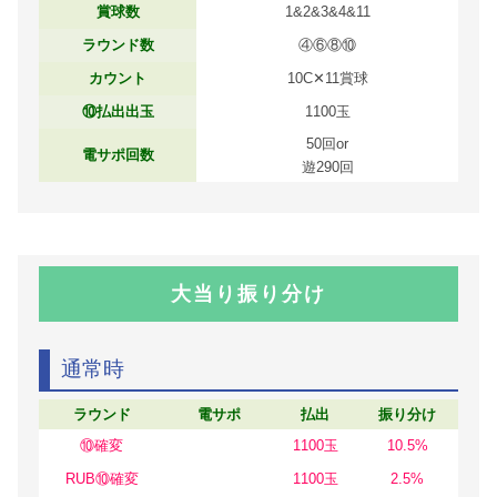
賞球数
1&2&3&4&11
ラウンド数
④⑥⑧⑩
カウント
10C✕11賞球
⑩払出出玉
1100玉
50回or
電サポ回数
遊290回
大当り振り分け
通常時
ラウンド
電サポ
払出
振り分け
⑩確変
1100玉
10.5%
RUB⑩確変
1100玉
2.5%