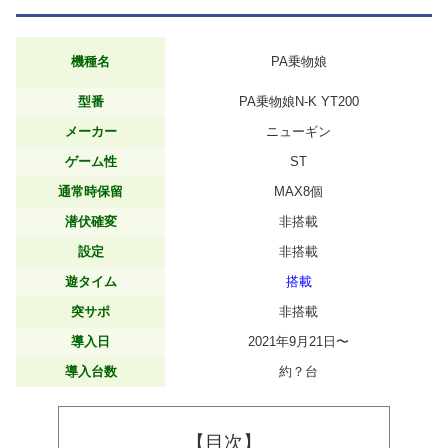
機種名
PA乗物娘
型番
PA乗物娘N-K YT200
メーカー
ニューギン
ゲーム性
ST
通常時保留
MAX8個
潜伏確変
非搭載
設定
非搭載
遊タイム
搭載
突サポ
非搭載
導入日
2021年9月21日〜
導入台数
約？台
【目次】