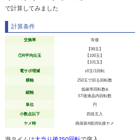
で計算してみました
計算条件
交換率
等価
【99玉】
①R平均出玉
【100玉】
【101玉】
電サポ増減
±0玉/1回転
横軸
250玉で回る回転数
低確率回転数&
縦軸
ST後液晶内回転数
単位
円
小数点以下
四捨五入
ヤメ時
残保留4個消化後ヤメ
遊タイムは
大当り後250回転
で突入