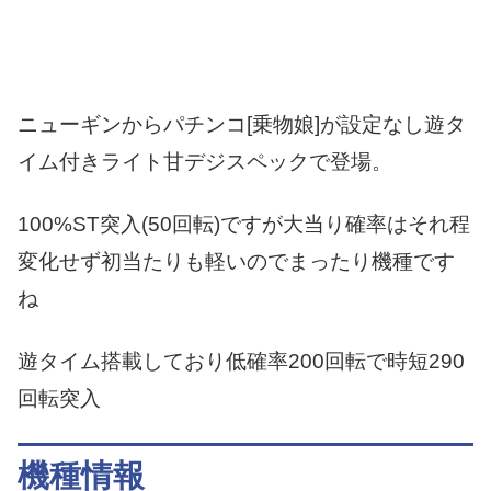
ニューギンからパチンコ[乗物娘]が設定なし遊タ
イム付きライト甘デジスペックで登場。
100%ST突入(50回転)ですが大当り確率はそれ程
変化せず初当たりも軽いのでまったり機種です
ね
遊タイム搭載しており低確率200回転で時短290
回転突入
機種情報