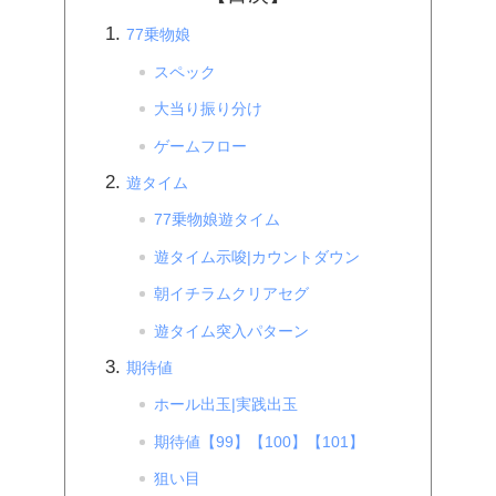
77乗物娘
スペック
大当り振り分け
ゲームフロー
遊タイム
77乗物娘遊タイム
遊タイム示唆|カウントダウン
朝イチラムクリアセグ
遊タイム突入パターン
期待値
ホール出玉|実践出玉
期待値【99】【100】【101】
狙い目