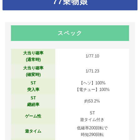
77乗物娘
スペック
大当り確率
1/77.10
(通常時)
大当り確率
1/71.23
(確変時)
ST
【ヘソ】100%
突入率
【電チュー】100%
ST
約53.2%
継続率
ST
ゲーム性
遊タイム付き
低確率200回転で
遊タイム
時短290回転