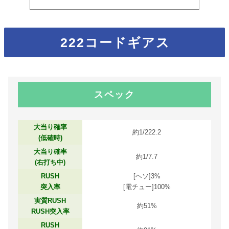
222コードギアス
スペック
大当り確率
約1/222.2
(低確時)
大当り確率
約1/7.7
(右打ち中)
RUSH
[ヘソ]3%
突入率
[電チュー]100%
実質RUSH
約51%
RUSH突入率
RUSH