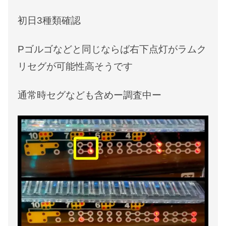
初日3種類確認
Pゴルゴなどと同じならば右下点灯がラムク
リセグが可能性高そうです
通常時セグなども含めー調査中ー