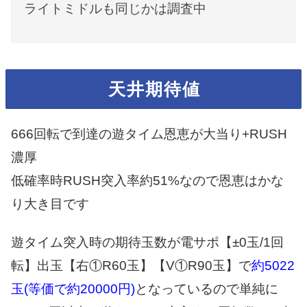
ライトミドルも同じかは調査中
天井期待値
666回転で到達の遊タイム恩恵が大当り+RUSH
濃厚
低確率時RUSH突入率約51%なので恩恵はかな
り大き目です
遊タイム突入時の期待玉数が電サポ【±0玉/1回
転】出玉【右①R60玉】【V①R90玉】で
約5022
玉(等価で約20000円)
となっているので単純に