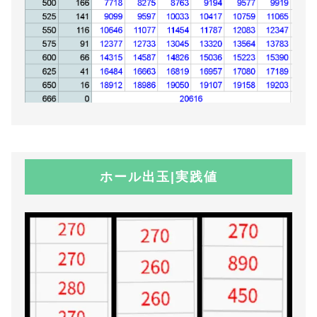
ホール出玉|実践値