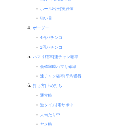
ホール出玉|実践値
狙い目
ボーダー
4円パチンコ
1円パチンコ
ハマり確率|連チャン確率
低確率時ハマり確率
連チャン確率|平均獲得
打ち方|止め打ち
通常時
遊タイム|電サポ中
大当たり中
ヤメ時