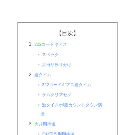
【目次】
222コードギアス
スペック
大当り振り分け
遊タイム
222コードギアス遊タイム
ラムクリアセグ
遊タイム示唆|カウントダウン演
出
天井期待値
①R平均別期待値