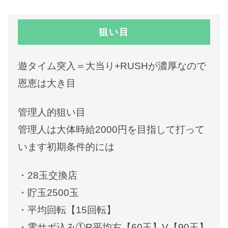
狙い目
遊タイム突入＝大当り+RUSHが濃厚なので
恩恵は大き目
管理人的狙い目
管理人は大体時給2000円を目指して打って
います初期条件的には
・28玉交換店
・貯玉2500玉
・平均回転【15回転】
・電サポ込み①R平均右【60玉】V【90玉】