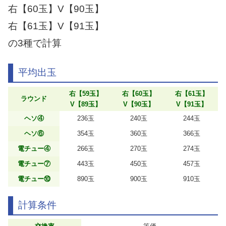
右【60玉】V【90玉】
右【61玉】V【91玉】
の3種で計算
平均出玉
右【59玉】
右【60玉】
右【61玉】
ラウンド
V【89玉】
V【90玉】
V【91玉】
ヘソ④
236玉
240玉
244玉
ヘソ⑥
354玉
360玉
366玉
電チュー④
266玉
270玉
274玉
電チュー⑦
443玉
450玉
457玉
電チュー⑩
890玉
900玉
910玉
計算条件