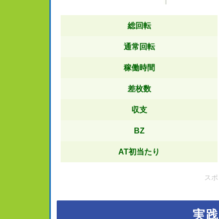
総回転
通常回転
稼働時間
差枚数
収支
BZ
AT初当たり
スポ
実