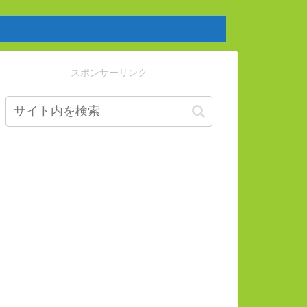
スポンサーリンク