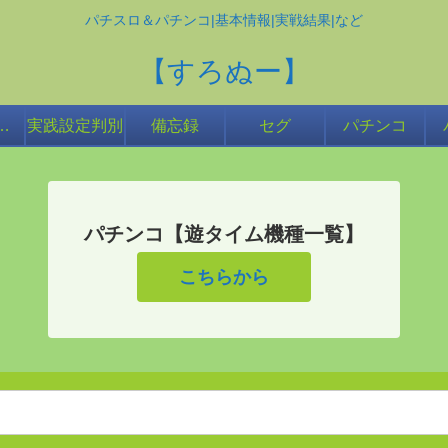
パチスロ＆パチンコ|基本情報|実戦結果|など
【すろぬー】
/トップページ
実践設定判別
備忘録
セグ
パチンコ
パチンコ【遊タイム機種一覧】
こちらから