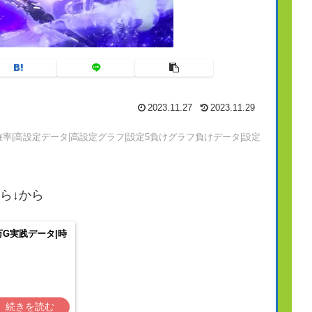
2023.11.27
2023.11.29
確率|高設定データ|高設定グラフ|設定5負けグラフ負けデータ|設定
ら↓から
万G実践データ|時