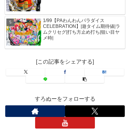
1/99【PAわんわんパラダイス
CELEBRATION】|遊タイム期待値|ラ
ムクリセグ|打ち方止め打ち|狙い目ヤ
メ時|
[この記事をシェアする]
すろぬーをフォローする