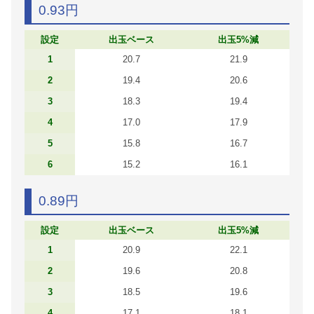
0.93円
設定
出玉ベース
出玉5%減
1
20.7
21.9
2
19.4
20.6
3
18.3
19.4
4
17.0
17.9
5
15.8
16.7
6
15.2
16.1
0.89円
設定
出玉ベース
出玉5%減
1
20.9
22.1
2
19.6
20.8
3
18.5
19.6
4
17.1
18.1