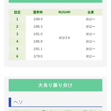
設定
通常時
RUSH中
合算
1
1/99.9
約1/ー
2
1/95.3
約1/ー
3
1/91.0
約1/ー
約1/3.9
4
1/85.8
約1/ー
5
1/81.1
約1/ー
6
1/79.0
約1/ー
大当り振り分け
ヘソ