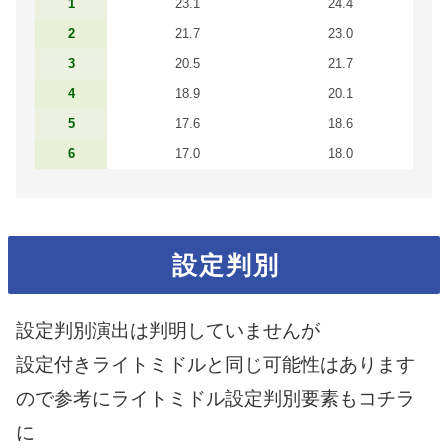
1
23.1
24.4
2
21.7
23.0
3
20.5
21.7
4
18.9
20.1
5
17.6
18.6
6
17.0
18.0
設定判別
設定判別演出は判明していませんが
設定付きライトミドルと同じ可能性はあります
ので参考にライトミドル設定判別要素もコチラ
に