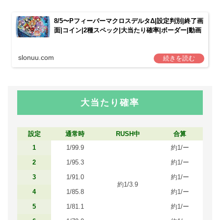
8/5〜PフィーバーマクロスデルタΔ|設定判別|終了画
面|コイン|2種スペック|大当たり確率|ボーダー|動画
slonuu.com
大当たり確率
設定
通常時
RUSH中
合算
1
1/99.9
約1/ー
2
1/95.3
約1/ー
3
1/91.0
約1/ー
約1/3.9
4
1/85.8
約1/ー
5
1/81.1
約1/ー