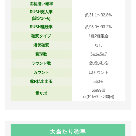
図柄揃い確率
RUSH突入率
約31.1〜32.8%
(設定1〜6)
RUSH継続率
約93.0〜93.2%
確変タイプ
1種2種混合
潜伏確変
なし
賞球数
3&1&5&7
ラウンド数
②,③,④,⑨
カウント
10カウント
⑨R払出出玉
560玉
5or99回
電サポ
or(ﾃﾞﾙﾀｿﾞｰﾝ30回)
大当たり確率