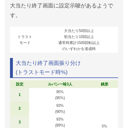
大当たり終了画面に設定示唆があるようで
す。
大当たり50回以上
トラスト
初当たり10回以上
モード
通常時累計1500回転以上
のいずれかを達成時
大当たり終了画面振り分け
(トラストモード時%)
設定
ルパン一味3人
銭形
95%
1
(95%)
93%
2
(90%)
93%
3
(89%)
5%