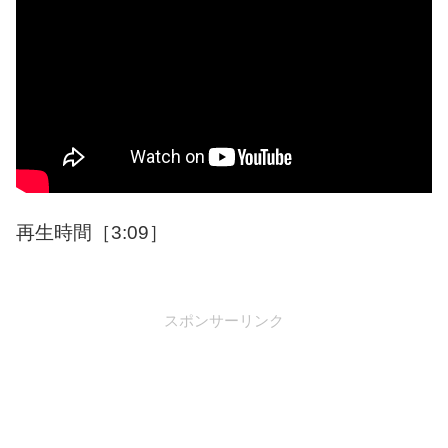
再生時間［3:09］
スポンサーリンク