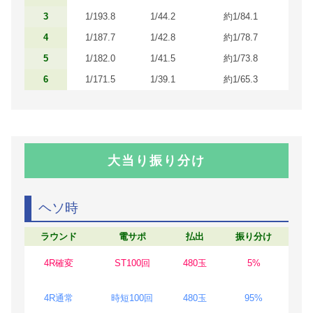
3
1/193.8
1/44.2
約1/84.1
4
1/187.7
1/42.8
約1/78.7
5
1/182.0
1/41.5
約1/73.8
6
1/171.5
1/39.1
約1/65.3
大当り振り分け
ヘソ時
ラウンド
電サポ
払出
振り分け
4R確変
ST100回
480玉
5%
4R通常
時短100回
480玉
95%