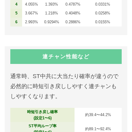
4
4.055%
1.393%
0.4787%
0.0331%
5
3.667%
1.218%
0.4048%
0.0258%
6
2.993%
0.9294%
0.2886%
0.0155%
連チャン性能など
通常時、ST中共に大当たり確率が違うので
必然的に時短引き戻ししやすく連チャンも
しやすくなります。
時短引き戻し確率
約39.4〜44.2%
(設定1〜6)
ST平均ループ率
約89.1〜92.4%