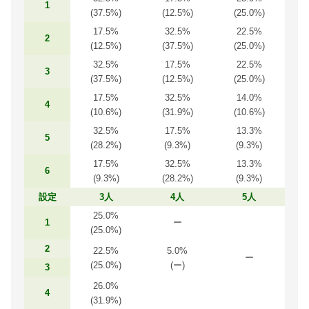
1
(37.5%)
(12.5%)
(25.0%)
17.5%
32.5%
22.5%
2
(12.5%)
(37.5%)
(25.0%)
32.5%
17.5%
22.5%
3
(37.5%)
(12.5%)
(25.0%)
17.5%
32.5%
14.0%
4
(10.6%)
(31.9%)
(10.6%)
32.5%
17.5%
13.3%
5
(28.2%)
(9.3%)
(9.3%)
17.5%
32.5%
13.3%
6
(9.3%)
(28.2%)
(9.3%)
設定
3人
4人
5人
25.0%
1
ー
(25.0%)
2
22.5%
5.0%
ー
(25.0%)
(ー)
3
26.0%
4
(31.9%)