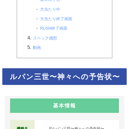
大当たり中
大当たり終了画面
RUSH終了画面
スペック感想
動画
ルパン三世〜神々への予告状〜
基本情報
機種名
Pルパン三世〜神々への予告状〜