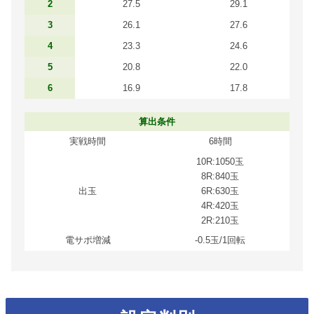
2
27.5
29.1
3
26.1
27.6
4
23.3
24.6
5
20.8
22.0
6
16.9
17.8
算出条件
実戦時間
6時間
10R:1050玉
8R:840玉
出玉
6R:630玉
4R:420玉
2R:210玉
電サポ増減
-0.5玉/1回転