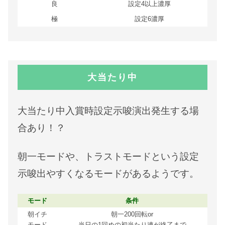
良
設定4以上濃厚
極
設定6濃厚
大当たり中
大当たり中入賞時設定示唆演出発生する場
合あり！？
朝一モードや、トラストモードという設定
示唆出やすくなるモードがあるようです。
モード
条件
朝イチ
朝一200回転or
モード
当日の1回めの初当たり連が終了まで