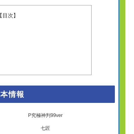
2019.06.02
【目次】