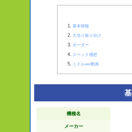
基本情報
大当り振り分け
ボーダー