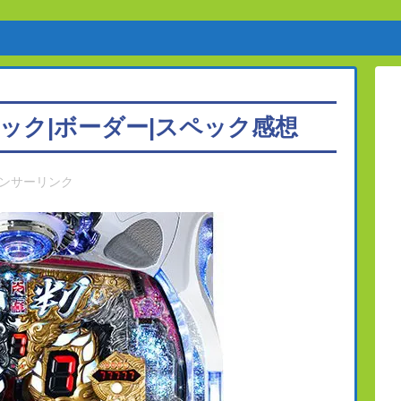
|スペック|ボーダー|スペック感想
ンサーリンク