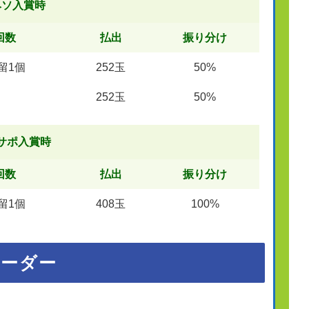
6カウント
408玉
0or1回転
り振り分け
ヘソ入賞時
回数
払出
振り分け
留1個
252玉
50%
252玉
50%