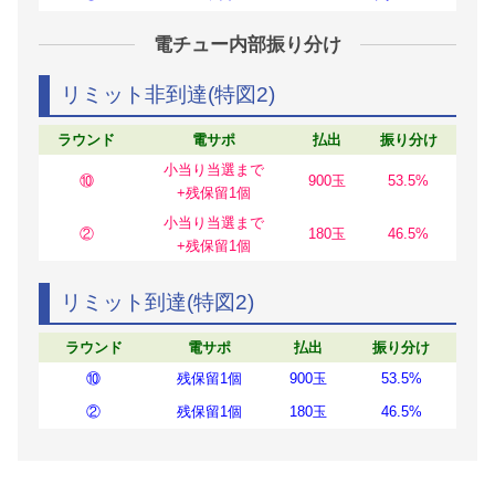
電チュー内部振り分け
リミット非到達(特図2)
ラウンド
電サポ
払出
振り分け
小当り当選まで
⑩
900玉
53.5%
+残保留1個
小当り当選まで
②
180玉
46.5%
+残保留1個
リミット到達(特図2)
ラウンド
電サポ
払出
振り分け
⑩
残保留1個
900玉
53.5%
②
残保留1個
180玉
46.5%