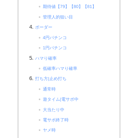
期待値【79】【80】【81】
管理人的狙い目
ボーダー
4円パチンコ
1円パチンコ
ハマり確率
低確率ハマり確率
打ち方|止め打ち
通常時
遊タイム|電サポ中
大当たり中
電サポ終了時
ヤメ時