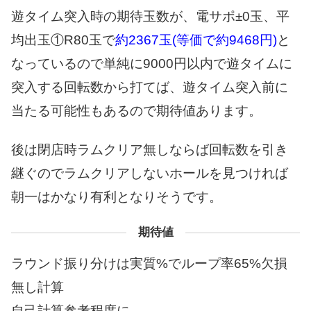
遊タイム突入時の期待玉数が、電サポ±0玉、平
均出玉①R80玉で
約2367玉(等価で約9468円)
と
なっているので単純に9000円以内で遊タイムに
突入する回転数から打てば、遊タイム突入前に
当たる可能性もあるので期待値あります。
後は閉店時ラムクリア無しならば回転数を引き
継ぐのでラムクリアしないホールを見つければ
朝一はかなり有利となりそうです。
期待値
ラウンド振り分けは実質%でループ率65%欠損
無し計算
自己計算参考程度に