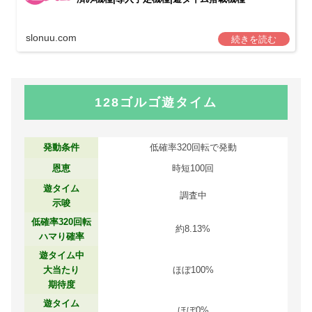
slonuu.com
128ゴルゴ遊タイム
発動条件
低確率320回転で発動
恩恵
時短100回
遊タイム
調査中
示唆
低確率320回転
約8.13%
ハマり確率
遊タイム中
大当たり
ほぼ100%
期待度
遊タイム
ほぼ0%