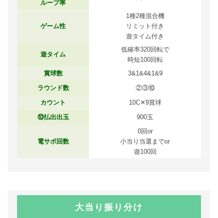
ループ率
1種2種混合機
ゲーム性
リミット付き
遊タイム付き
低確率320回転で
遊タイム
時短100回転
賞球数
3&1&4&1&9
ラウンド数
②③⑩
カウント
10C✕9賞球
⑩払出出玉
900玉
0回or
電サポ回数
小当り当選までor
遊100回
大当り振り分け