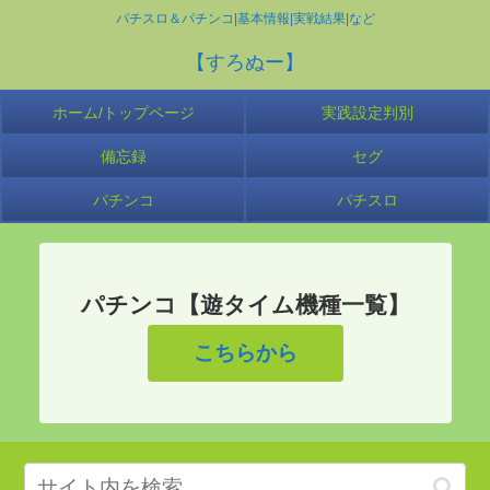
パチスロ＆パチンコ|基本情報|実戦結果|など
【すろぬー】
ホーム/トップページ
実践設定判別
備忘録
セグ
パチンコ
パチスロ
パチンコ【遊タイム機種一覧】
こちらから