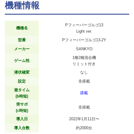
機種情報
Pフィーバーゴルゴ13
機種名
Light ver.
型番
Pフィーバーゴルゴ13-2Y
メーカー
SANKYO
1種2種混合機
ゲーム性
リミット付き
潜伏確変
なし
設定
非搭載
遊タイム
搭載
(b時短)
突サポ
非搭載
(c時短)
導入日
2022年1月11日〜
導入台数
約2000台