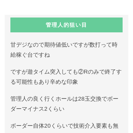
管理人的狙い目
甘デジなので期待値低いですが数打って時
給稼ぐ台ですね
ですが遊タイム突入しても②Rのみで終了す
る可能性もあり辛めな印象
管理人の良く行くホールは28玉交換でボー
ダーマイナス2くらい
ボーダー自体20くらいで技術介入要素も無