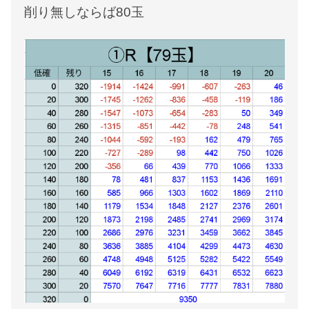
削り無しならば80玉