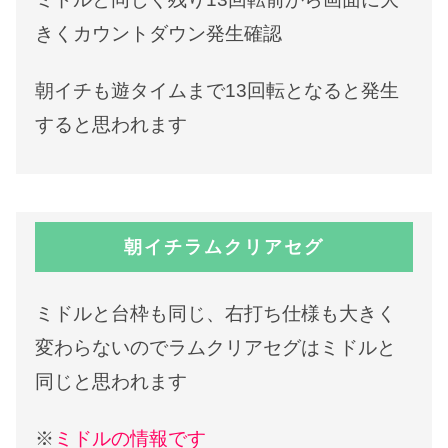
きくカウントダウン発生確認
朝イチも遊タイムまで13回転となると発生
すると思われます
朝イチラムクリアセグ
ミドルと台枠も同じ、右打ち仕様も大きく
変わらないのでラムクリアセグはミドルと
同じと思われます
※
ミドルの情報です