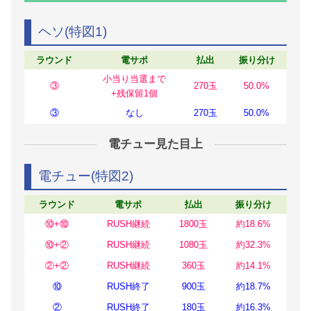
ヘソ(特図1)
ラウンド
電サポ
払出
振り分け
小当り当選まで
③
270玉
50.0%
+残保留1個
③
なし
270玉
50.0%
電チュー見た目上
電チュー(特図2)
ラウンド
電サポ
払出
振り分け
⑩+⑩
RUSH継続
1800玉
約18.6%
⑩+②
RUSH継続
1080玉
約32.3%
②+②
RUSH継続
360玉
約14.1%
⑩
RUSH終了
900玉
約18.7%
②
RUSH終了
180玉
約16.3%