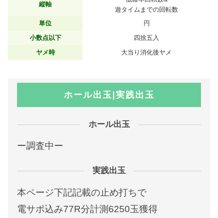
縦軸
遊タイムまでの回転数
単位
円
小数点以下
四捨五入
ヤメ時
大当り消化後ヤメ
ホール出玉|実践出玉
ホール出玉
ー調査中ー
実践出玉
本ページ下記記載の止め打ちで
電サポ込み77R分計測6250玉獲得