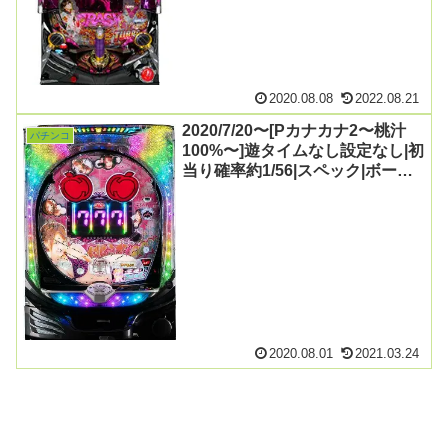
2020.08.08
2022.08.21
2020/7/20〜[Pカナカナ2〜桃汁
パチンコ
100%〜]遊タイムなし設定なし|初
当り確率約1/56|スペック|ボーダ
ー|ハマり確率|RUSH間ハマり確
率|RUSH突入確率|潜伏確変|スペ
ック感想
2020.08.01
2021.03.24